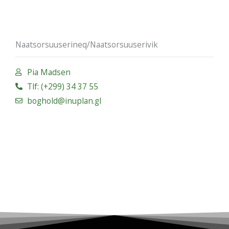
Naatsorsuuserineq/Naatsorsuuserivik
Pia Madsen
Tlf: (+299) 34 37 55
boghold@inuplan.gl