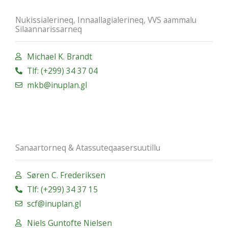
Nukissialerineq, Innaallagialerineq, VVS aammalu
Silaannarissarneq
Michael K. Brandt
Tlf: (+299) 34 37 04
mkb@inuplan.gl
Sanaartorneq & Atassuteqaasersuutillu
Søren C. Frederiksen
Tlf: (+299) 34 37 15
scf@inuplan.gl
Niels Guntofte Nielsen