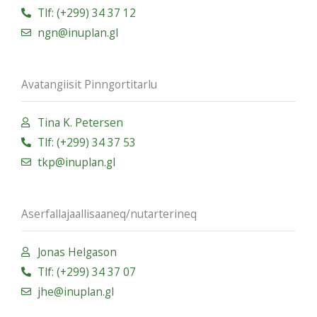
Tlf: (+299) 34 37 12
ngn@inuplan.gl
Avatangiisit Pinngortitarlu
Tina K. Petersen
Tlf: (+299) 34 37 53
tkp@inuplan.gl
Aserfallajaallisaaneq/nutarterineq
Jonas Helgason
Tlf: (+299) 34 37 07
jhe@inuplan.gl