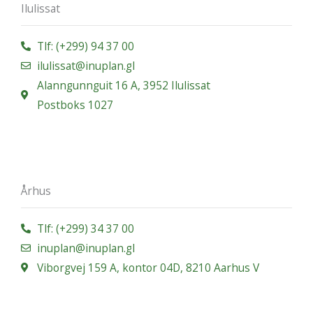
Ilulissat
Tlf: (+299) 94 37 00
ilulissat@inuplan.gl
Alanngunnguit 16 A, 3952 Ilulissat
Postboks 1027
Århus
Tlf: (+299) 34 37 00
inuplan@inuplan.gl
Viborgvej 159 A, kontor 04D, 8210 Aarhus V