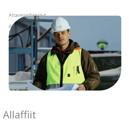
Attaveqarfigisigut
Allaffitsinnut immikkoortortatsinnullu
saaffiginninnissamut paasissutissat
Allaffiit