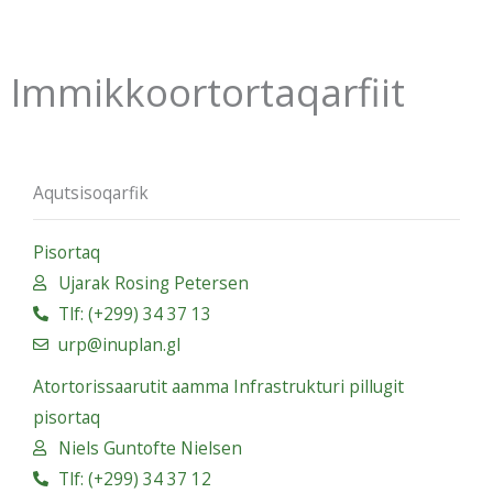
Immikkoortortaqarfiit
Aqutsisoqarfik
Pisortaq
Ujarak Rosing Petersen
Tlf: (+299) 34 37 13
urp@inuplan.gl
Atortorissaarutit aamma Infrastrukturi pillugit
pisortaq
Niels Guntofte Nielsen
Tlf: (+299) 34 37 12