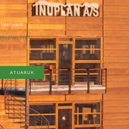
Tikilluarit
inuplan-imut
ATUARUK