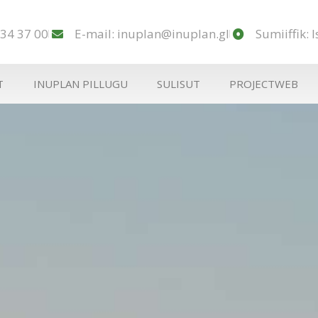
 34 37 00
E-mail: inuplan@inuplan.gl
Sumiiffik: 
T
INUPLAN PILLUGU
SULISUT
PROJECTWEB