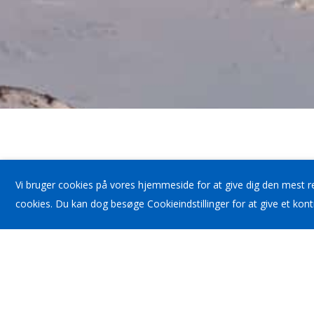
inuplan
Vi bruger cookies på vores hjemmeside for at give dig den mest r
Inuplan A/S suliffeqarfiuvoq Kalaallit Nunaanni inis
cookies. Du kan dog besøge Cookieindstillinger for at give et kon
Sanaartornerup aammattaaq pinngortitalerinerup t
avatangiisilerinerup iluani siunnersuisartut.
Suliffeqarfipput ilisimassusermik tunngavilimmik
ingerlapparput, siunnersuisartuutigullu Kalaallit N
nunaqavissut suliffeqarfiup iluani ukiut 60-it sinnerl