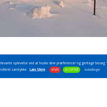
elevante oplevelse ved at huske dine præferencer og gentage besøg. Ve
sisimasoq.
trolleret samtykke.
Læs Mere
AFVIS
ACCEPTER
Indstillinger
aavalu
unaanni
ugit